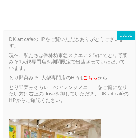
T
o
ARCHIVE
g
g
CLOSE
l
DK art caféのHPをご覧いただきありがとうございま
e
す。
n
a
現在、私たちは香林坊東急スクエア２階にてとり野菜
ARCHIVE
Blog
【ぶちゃいく】DK
v
みそ1人鍋専門店を期間限定で出店させていただいて
i
います。
g
【ぶちゃいく】DK
とり野菜みそ1人鍋専門店のHPは
こちら
から
a
t
とり野菜みそカレーのアレンジメニューをご覧になり
2017.09.30
Blog
i
たい方は右上のcloseを押していただき、DK art caféの
o
HPからご確認ください。
n
みなさん！
こんにちわ(^^)/
DK パン作り担当 高山 純平です。