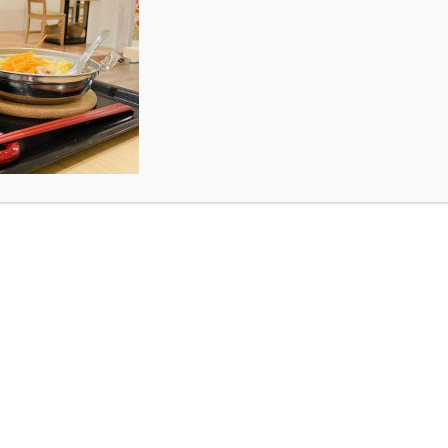
～♪（泣）
S
～♪（泣）
伝です
なりました＾＾
ます。