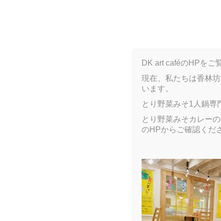
B
DK art caféの
現在、私たちは香林坊
います。
ARCHIVE
とり野菜みそ1人鍋専
とり野菜みそカレーのア
のHPからご確認くだ