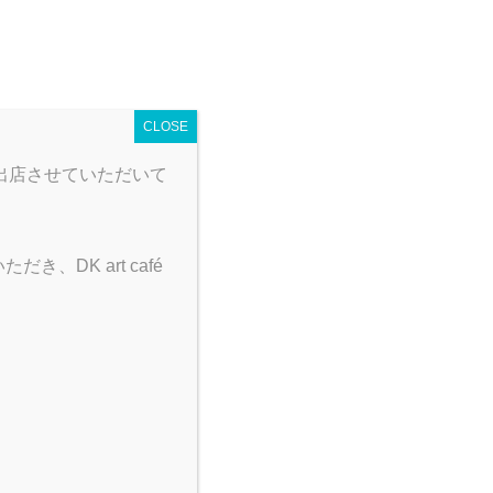
 map
営業時間
とり野菜みそカレー
CLOSE
出店させていただいて
DK art café