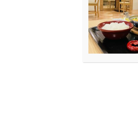
ARCHIVE
Blog
♪な～つのおぉ～わぁ～りぃ
♪な～つのおぉ～わぁ～りぃ
2018.09.18
Blog
※アイキャッチ画像は一押しイベントの宣
今年の夏は暑かった。
7～8月は自宅のエアコンフル稼働！
電気代なんてかんけぇねぇー。
9月に入り、ちょっと涼しく感じるように
さて、今年の夏を振り返ってみようと思い