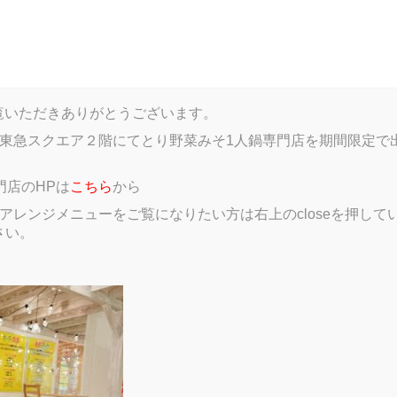
log
Menu
Gallery
Member introductions
Google
HPをご覧いただきありがとうございます。
東急スクエア２階にてとり野菜みそ1人鍋専門店を期間限定で
門店のHPは
こちら
から
レンジメニューをご覧になりたい方は右上のcloseを押していただき、
さい。