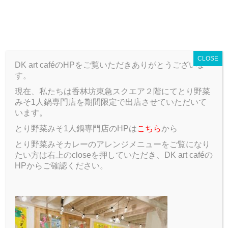
T
o
ARCHIVE
g
g
CLOSE
l
DK art caféのHPをご覧いただきありがとうございま
e
す。
n
a
現在、私たちは香林坊東急スクエア２階にてとり野菜
ARCHIVE
Blog
こたつの季節
v
みそ1人鍋専門店を期間限定で出店させていただいて
i
います。
g
こたつの季節
とり野菜みそ1人鍋専門店のHPは
こちら
から
a
t
とり野菜みそカレーのアレンジメニューをご覧になり
2019.10.23
Blog
i
たい方は右上のcloseを押していただき、DK art caféの
o
HPからご確認ください。
n
最近、寒さが本格化してきましたね
私はもう、こたつを出しました！