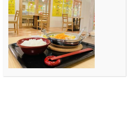
こたつっていいですよね。一回入ってしまったらなかな
か出られなくなってしまうのが難点ですが、、
こたつで朝を迎え、風邪をひかないよう気を付けたいで
すね。
投稿者プロフィール
芽生佐藤
最新の投稿
2019.10.23
こたつの季節
Blog