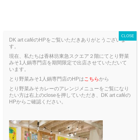
T
o
ARCHIVE
g
g
CLOSE
l
DK art caféのHPをご覧いただきありがとうございま
e
す。
n
a
現在、私たちは香林坊東急スクエア２階にてとり野菜
ARCHIVE
Blog
自己紹介
v
みそ1人鍋専門店を期間限定で出店させていただいて
i
います。
g
自己紹介
とり野菜みそ1人鍋専門店のHPは
こちら
から
a
t
とり野菜みそカレーのアレンジメニューをご覧になり
2019.06.23
Blog
i
たい方は右上のcloseを押していただき、DK art caféの
o
HPからご確認ください。
n
こんにちは、１年経営情報学科の徳江竜太です。
趣味はサッカーです。