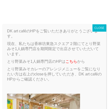
T
o
g
ARCHIVE
g
CLOSE
l
DK art caféのHPをご覧いただきありがとうございま
e
す。
n
a
現在、私たちは香林坊東急スクエア２階にてとり野菜
v
みそ1人鍋専門店を期間限定で出店させていただいて
ARCHIVE
2019 9月
i
います。
g
とり野菜みそ1人鍋専門店のHPは
こちら
から
a
2019 9月
t
とり野菜みそカレーのアレンジメニューをご覧になり
i
たい方は右上のcloseを押していただき、DK art caféの
o
HPからご確認ください。
n
2019.09.30
Blog
仙台のカフェ
夏休み中はカフェに行くこ