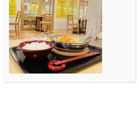
とにはまりました。 カフェ
といってもさまざまで店
内…
2019.09.30
Blog
直感
皆さんは直感ってどのくら
い重要視してますか？ 自分
は結構大事にしてるんで
す…
2019.09.28
Blog
DK art caféは5%ポイン
ト還元対象店舗です⁉️