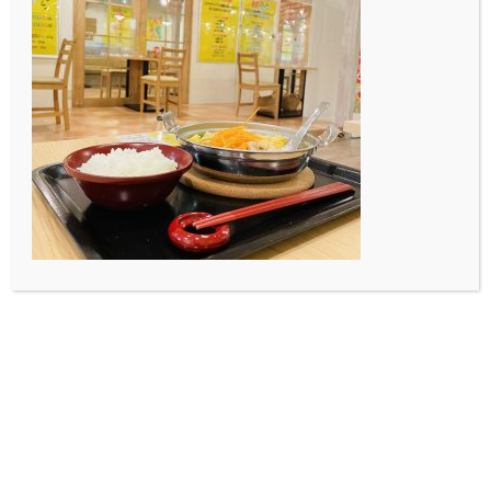
リーダーを務めていた高山さんのメニュー作成に対する
熱い思いを聞いて、心を打たれたからです。
そうして、参加したメニューチームで3年生の時にリー
ダーになりました。
いままでリーダーというものを経験してきたことがな
く、力及ばずに沢山の人に迷惑をかけました。
それでも頑張って動いてくれたメニューチームのメンバ
ーには感謝しています。
プロジェクトで活動してきた3年間はとても貴重な経験
ができ、一生忘れないと思います。
3年間一緒に頑張ってきた三年生のみんなや先生本当に