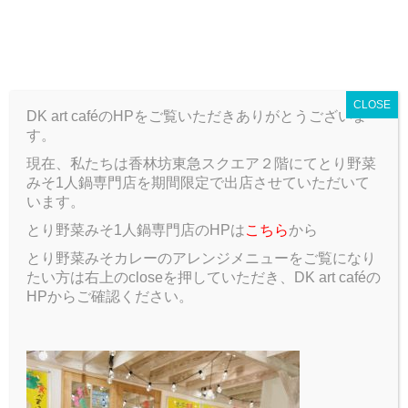
T
o
ARCHIVE
g
g
CLOSE
l
DK art caféのHPをご覧いただきありがとうございま
e
す。
n
a
現在、私たちは香林坊東急スクエア２階にてとり野菜
ARCHIVE
Blog
ご
v
みそ1人鍋専門店を期間限定で出店させていただいて
i
います。
g
ご
とり野菜みそ1人鍋専門店のHPは
こちら
から
a
t
とり野菜みそカレーのアレンジメニューをご覧になり
2020.02.11
Blog
i
たい方は右上のcloseを押していただき、DK art caféの
o
HPからご確認ください。
n
1月末に誕生日とDKの引退を迎えた大平です。
僕がこのプロジェクトに参加し、メニューチームに入ろ
うと思ったきっかけになったのは前にメニューチームの