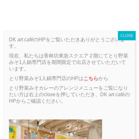
T
o
g
ARCHIVE
g
CLOSE
l
DK art caféのHPをご覧いただきありがとうございま
e
す。
n
a
現在、私たちは香林坊東急スクエア２階にてとり野菜
v
みそ1人鍋専門店を期間限定で出店させていただいて
ARCHIVE
Author:
梨菜杉本
i
います。
g
とり野菜みそ1人鍋専門店のHPは
こちら
から
a
Author:
梨菜杉本
t
とり野菜みそカレーのアレンジメニューをご覧になり
i
たい方は右上のcloseを押していただき、DK art caféの
o
HPからご確認ください。
n
2020.10.15
Blog
お月見
こんにちは〜。2年の杉本で