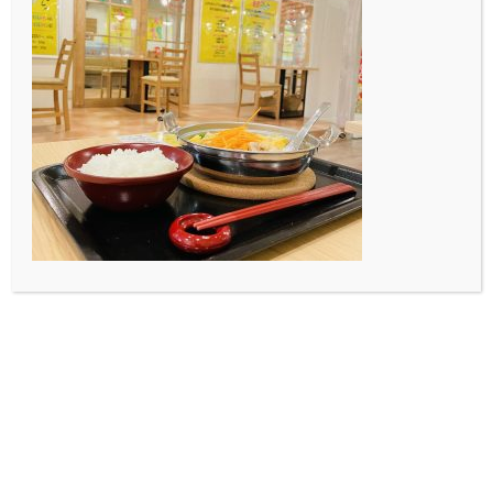
す。夏休みが終わってもう1
ヶ月がたちそうです。時の
流れ…
2020.07.20
Blog
アイス破産⁉️
みなさんこんにちは。2年の
杉本です。 私は6月にはい
ってから異常な量のアイ…
2020.05.25
Blog
コロナ○○
みなさんこんにちは。2年の
杉本です。最近はコロナ疲