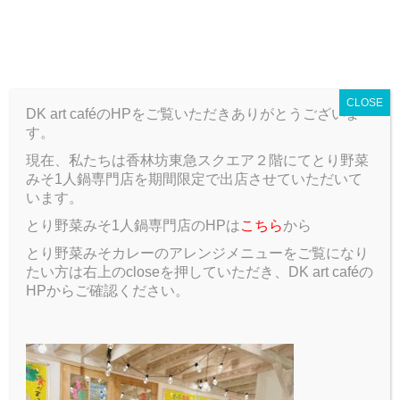
T
o
ARCHIVE
g
g
CLOSE
l
DK art caféのHPをご覧いただきありがとうございま
e
す。
n
a
現在、私たちは香林坊東急スクエア２階にてとり野菜
ARCHIVE
Blog
今回の台風大きいらしいけど実際どうなの？
v
みそ1人鍋専門店を期間限定で出店させていただいて
i
います。
g
今回の台風大きいらしいけど実際ど
とり野菜みそ1人鍋専門店のHPは
こちら
から
a
t
とり野菜みそカレーのアレンジメニューをご覧になり
うなの？
i
たい方は右上のcloseを押していただき、DK art caféの
o
HPからご確認ください。
2019.10.12
Blog
n
せっかくの３連休大型台風が来てますけど皆さんどうお
過ごしでしょうか？