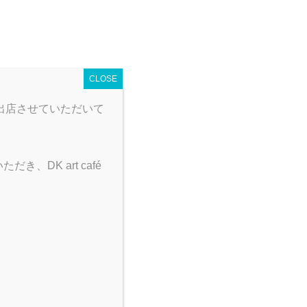
 map
営業時間
とり野菜みそカレー
CLOSE
出店させていただいて
DK art café