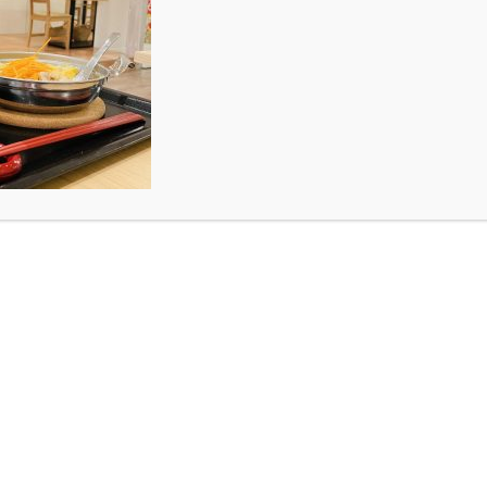
2
2017.09.30
Blog
【
御礼：達成率180%！ありがとうございま
みな
す！
山 