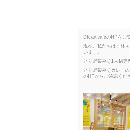
B
DK art caféの
現在、私たちは香林坊
ARCHIVE
います。
とり野菜みそ1人鍋専
とり野菜みそカレーのア
のHPからご確認くだ
ARCHIVE
2017 9月