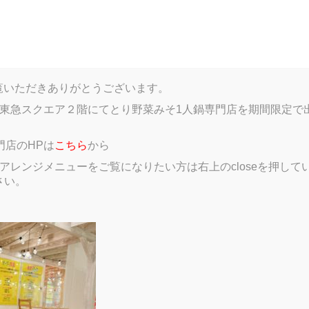
log
Menu
Gallery
Member introductions
Google
HPをご覧いただきありがとうございます。
東急スクエア２階にてとり野菜みそ1人鍋専門店を期間限定で
門店のHPは
こちら
から
レンジメニューをご覧になりたい方は右上のcloseを押していただき、
さい。