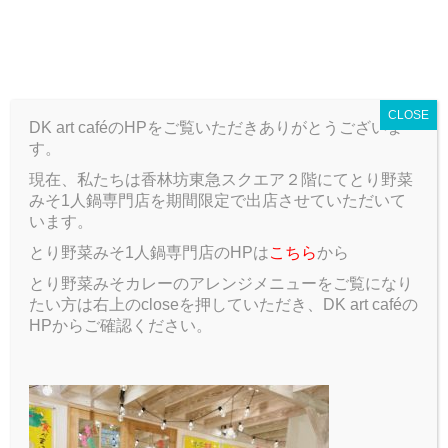
T
o
ARCHIVE
g
g
CLOSE
l
DK art caféのHPをご覧いただきありがとうございま
e
す。
n
a
現在、私たちは香林坊東急スクエア２階にてとり野菜
ARCHIVE
Blog
発売終了までのこりわずか！！デジタル掛け
v
みそ1人鍋専門店を期間限定で出店させていただいて
軸をモチーフにしたバックが限定発売中！
i
います。
g
とり野菜みそ1人鍋専門店のHPは
こちら
から
a
発売終了までのこりわずか！！デジ
t
とり野菜みそカレーのアレンジメニューをご覧になり
i
タル掛け軸をモチーフにしたバック
たい方は右上のcloseを押していただき、DK art caféの
o
HPからご確認ください。
n
が限定発売中！
2017.07.15
Blog