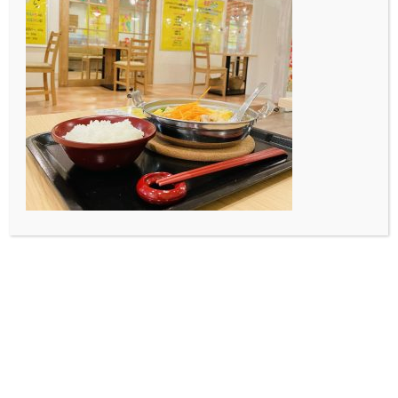
ェアを製作しています。 デ
ザインを考え、それをシ
ル…
2019.10.18
Blog
70’s Good Vibes Vinyl
今日は、最近レコード沼に
ハマりつつある僕が、 実際
に所有している70年代の…
2019.05.29
Blog
#Meditations
マルクス・アウレリウスは
自分のメモ帳にこんなこと