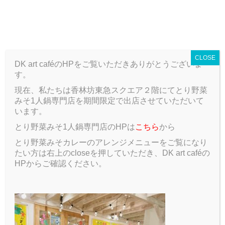
T
o
g
ARCHIVE
g
CLOSE
l
DK art caféのHPをご覧いただきありがとうございま
e
す。
n
a
現在、私たちは香林坊東急スクエア２階にてとり野菜
v
みそ1人鍋専門店を期間限定で出店させていただいて
ARCHIVE
Author:
德山 智紀
i
います。
g
とり野菜みそ1人鍋専門店のHPは
こちら
から
a
Author:
德山 智紀
t
とり野菜みそカレーのアレンジメニューをご覧になり
i
たい方は右上のcloseを押していただき、DK art caféの
o
HPからご確認ください。
n
2020.01.25
Blog
Silk Screen Print
最近、趣味でオリジナルウ