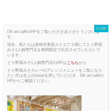
T
o
ARCHIVE
g
g
CLOSE
l
DK art caféのHPをご覧いただきありがとうございま
e
す。
n
a
現在、私たちは香林坊東急スクエア２階にてとり野菜
ARCHIVE
Blog
あけましておめでとうございます！
v
みそ1人鍋専門店を期間限定で出店させていただいて
i
います。
g
あけましておめでとうございます！
とり野菜みそ1人鍋専門店のHPは
こちら
から
a
t
とり野菜みそカレーのアレンジメニューをご覧になり
2020.01.2
Blog
i
たい方は右上のcloseを押していただき、DK art caféの
o
HPからご確認ください。
n
あけましておめでとうございます！！
2020年が始まりましたね。皆さんは年越しの瞬間、何
をしていましたか？