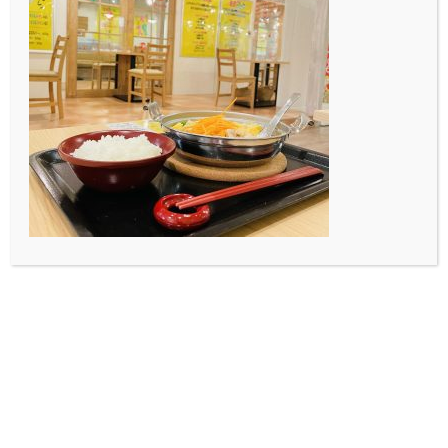
神社でカウントダウンをしたり、友達と集まって楽しん
だりした人も多いと思います。私はご飯を食べて眠くな
り寝ていると、いつの間にか2019が終わっていまし
た。という感じで1年間はあっという間でした。
辻占（つじうら）というおみくじ入りのお菓子を、おば
あちゃんに無理やり食べさせられたのでその話を書きま
す。
辻占は中に小さな紙が入っているんですけど、私はあま
り美味しいと思わないので、お菓子は食べずに紙だけ取
り出しています。その紙には、短い言葉が記してありま
す。「七転び八起き」や「くよくよするな」など皆良い
言葉が書いてあったそうなのですが、私の紙には「あな
たばかりが」とだけ書いてありました。とても意味深す