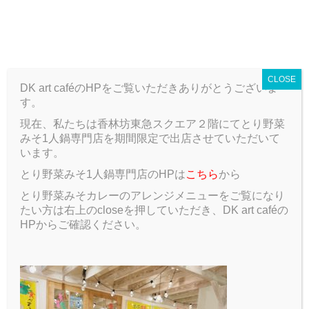
T
o
g
ARCHIVE
g
CLOSE
l
DK art caféのHPをご覧いただきありがとうございま
e
す。
n
a
現在、私たちは香林坊東急スクエア２階にてとり野菜
v
みそ1人鍋専門店を期間限定で出店させていただいて
ARCHIVE
2020 2月
i
います。
g
とり野菜みそ1人鍋専門店のHPは
こちら
から
a
2020 2月
t
とり野菜みそカレーのアレンジメニューをご覧になり
i
たい方は右上のcloseを押していただき、DK art caféの
o
HPからご確認ください。
n
2020.02.25
未分類
新型コロナウイルスの影
響によるDK art café臨
時休業のお知らせ