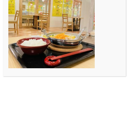
平素よりDK art caféをご利
用いただきありがとうござ
います。 現在…
2020.02.24
Blog
今まで
今回、ブログ書くのが最後
になります。香林です。 4
年間 DK art cafe…
2020.02.22
Blog
あ
一年の時になんとなくで入