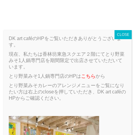
T
o
ARCHIVE
g
g
CLOSE
l
DK art caféのHPをご覧いただきありがとうございま
e
す。
n
a
現在、私たちは香林坊東急スクエア２階にてとり野菜
ARCHIVE
Blog
が
v
みそ1人鍋専門店を期間限定で出店させていただいて
i
います。
g
が
とり野菜みそ1人鍋専門店のHPは
こちら
から
a
t
とり野菜みそカレーのアレンジメニューをご覧になり
2020.02.17
Blog
i
たい方は右上のcloseを押していただき、DK art caféの
o
HPからご確認ください。
n
こんにちわ。
3年生メンバーの草間です。