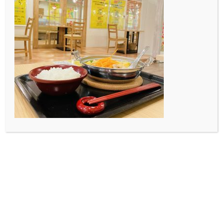
今回が最後のブログになるのですが、振り返ると色々な
ことがありました。
中でも私が1番印象に残っているのは初めてDK art Café
を訪れた時のことです。
そこは、カフェというプログラムの中にDKというアー
トのプログラムを挿入することで、そこにしかない空間
を実現させていました。
その結果、カフェを目的とする人とアートを目的とする
人が来ます。それだけでなく、多くのイベントを開催す
ることで、そこを訪れる目的も空間も変容していきま
す。
私はこのことに感動しました。