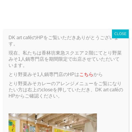
T
o
ARCHIVE
g
g
CLOSE
l
DK art caféのHPをご覧いただきありがとうございま
e
す。
n
a
現在、私たちは香林坊東急スクエア２階にてとり野菜
ARCHIVE
Blog
たんぽぽ
v
みそ1人鍋専門店を期間限定で出店させていただいて
i
います。
g
たんぽぽ
とり野菜みそ1人鍋専門店のHPは
こちら
から
a
t
とり野菜みそカレーのアレンジメニューをご覧になり
2019.10.30
Blog
i
たい方は右上のcloseを押していただき、DK art caféの
o
HPからご確認ください。
n
こんにちは！私は先日、「HIMITO」というギャラリー
カフェに行ってきました。
そこでは野菜やフルーツの皮、卵の殻などを使ったピー