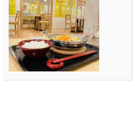
ルアートの展示やたんぽぽの綿毛を部屋全体につかった
作品が展示されていました。
かわいらしい名前のお茶もたくさんあり、味がそれぞれ
違っておもしろいので挑戦してみるのもいいと思いま
す。
とても幻想的な空間でフォトスポットもたくさんあるの
で皆さんもぜひ足を運んでみてはいかがでしょうか！
投稿者プロフィール
果林宮田
最新の投稿
2020.09.18
氷