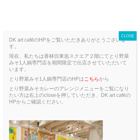
T
o
ARCHIVE
g
g
CLOSE
l
DK art caféのHPをご覧いただきありがとうございま
e
す。
n
a
現在、私たちは香林坊東急スクエア２階にてとり野菜
ARCHIVE
Blog
悪天候
v
みそ1人鍋専門店を期間限定で出店させていただいて
i
います。
g
悪天候
とり野菜みそ1人鍋専門店のHPは
こちら
から
a
t
とり野菜みそカレーのアレンジメニューをご覧になり
2017.01.27
Blog
i
たい方は右上のcloseを押していただき、DK art caféの
o
HPからご確認ください。
n
こんばんは。ずしです。
今日も寒いですね。外はあいにくの天気ですがお店は通
常営業しています。