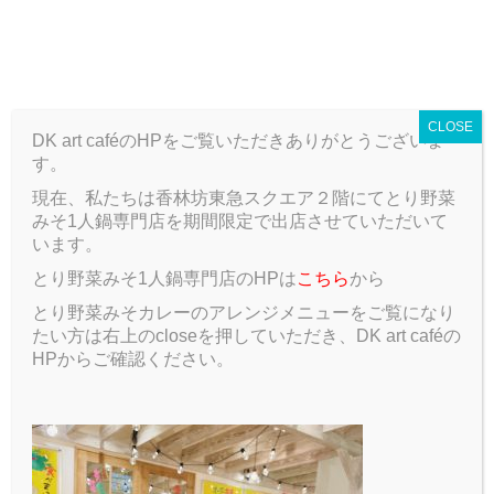
T
o
ARCHIVE
g
g
CLOSE
l
DK art caféのHPをご覧いただきありがとうございま
e
す。
n
a
現在、私たちは香林坊東急スクエア２階にてとり野菜
ARCHIVE
Blog
プロモーション
v
みそ1人鍋専門店を期間限定で出店させていただいて
i
います。
g
プロモーション
とり野菜みそ1人鍋専門店のHPは
こちら
から
a
t
とり野菜みそカレーのアレンジメニューをご覧になり
2017.01.16
Blog
i
たい方は右上のcloseを押していただき、DK art caféの
o
HPからご確認ください。
n
こんにち
は。DKス
タッフの