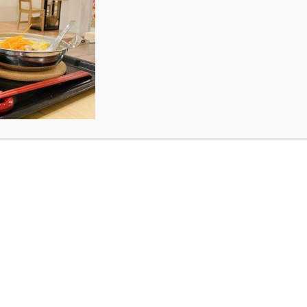
NOKOの話。
S
ONOKOの話。
ち構えていますが、実際降られると登校するときに
ONOKO」というフェスに行ってきました！
で、石川県金沢市出身の日本を代表する音楽プロデ
高で最幸なフェスです。