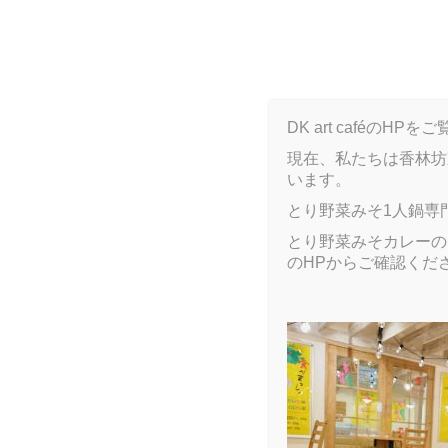
B
DK art caféの
現在、私たちは香林坊
います。
ARCHIVE
とり野菜みそ1人鍋専
とり野菜みそカレーのア
のHPからご確認くだ