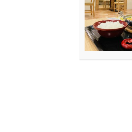
ARCHIVE
Blog
OTONOKOに行ったOTOKO
OTONOKOに行ったOTOK
2017.12.3
Blog
スノボーがしたくて雪はまだかまだかと待
困ります。
DK art café 1年の澤田です。
12/2に石川産業展示館で開催された「OT
このフェスは昨年から開催されているもの
ューサー・中田ヤスタカさんが手がけた最