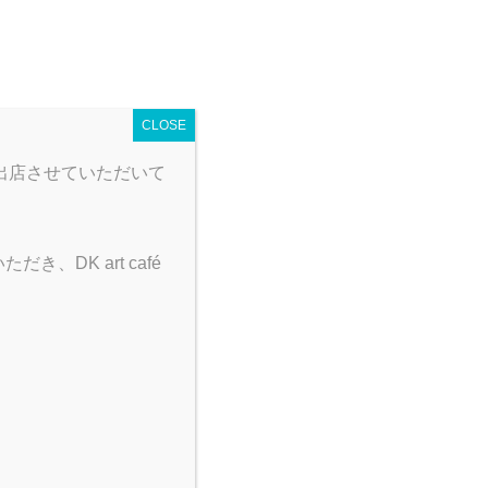
 map
営業時間
とり野菜みそカレー
CLOSE
出店させていただいて
DK art café