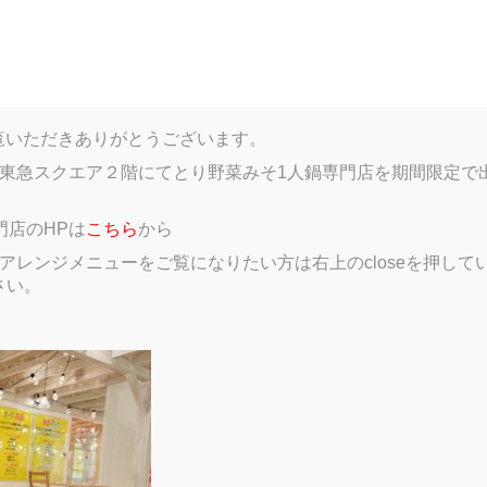
log
Menu
Gallery
Member introductions
Google
HPをご覧いただきありがとうございます。
東急スクエア２階にてとり野菜みそ1人鍋専門店を期間限定で
門店のHPは
こちら
から
レンジメニューをご覧になりたい方は右上のcloseを押していただき、
さい。