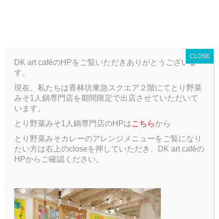
T
o
ARCHIVE
g
g
CLOSE
l
DK art caféのHPをご覧いただきありがとうございま
e
す。
n
a
現在、私たちは香林坊東急スクエア２階にてとり野菜
ARCHIVE
Blog
,
Recommended menu
地元メニュー紹介
v
みそ1人鍋専門店を期間限定で出店させていただいて
⑤【加賀野菜ジェラート】
i
います。
g
とり野菜みそ1人鍋専門店のHPは
こちら
から
a
地元メニュー紹介⑤【加賀野菜ジェ
t
とり野菜みそカレーのアレンジメニューをご覧になり
i
ラート】
たい方は右上のcloseを押していただき、DK art caféの
o
HPからご確認ください。
n
2017.02.12
Blog
、
Recommended menu
野菜のジェラート！？