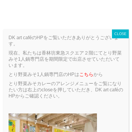
T
o
ARCHIVE
g
g
CLOSE
l
DK art caféのHPをご覧いただきありがとうございま
e
す。
n
a
現在、私たちは香林坊東急スクエア２階にてとり野菜
ARCHIVE
Blog
【新メンバー紹介】鼻フェチ とにかく鼻が好
v
みそ1人鍋専門店を期間限定で出店させていただいて
きすぎる
i
います。
g
とり野菜みそ1人鍋専門店のHPは
こちら
から
a
【新メンバー紹介】鼻フェチ とにか
t
とり野菜みそカレーのアレンジメニューをご覧になり
i
く鼻が好きすぎる
たい方は右上のcloseを押していただき、DK art caféの
o
HPからご確認ください。
n
2018.05.23
Blog
建築学部 建築学科 １年 前川 天馬（まえがわ て
んま）