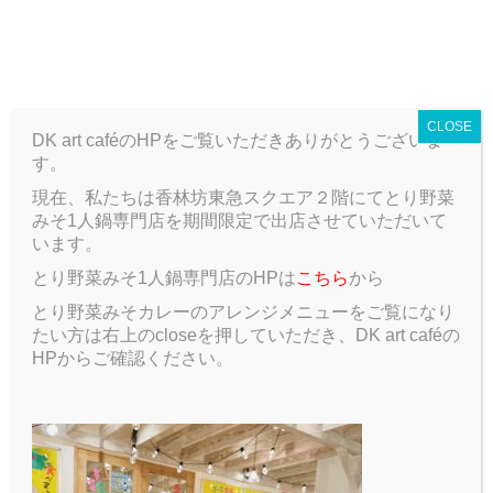
T
o
ARCHIVE
g
g
CLOSE
l
DK art caféのHPをご覧いただきありがとうございま
e
す。
n
a
現在、私たちは香林坊東急スクエア２階にてとり野菜
ARCHIVE
Blog
エコバック!!
v
みそ1人鍋専門店を期間限定で出店させていただいて
i
います。
g
エコバック!!
とり野菜みそ1人鍋専門店のHPは
こちら
から
a
t
とり野菜みそカレーのアレンジメニューをご覧になり
2017.06.21
Blog
i
たい方は右上のcloseを押していただき、DK art caféの
o
HPからご確認ください。
n
皆さんこんにちは！イベント班の（隠れリーダー）沢崎
です！
初ブログ投稿です(^^)/ 今後ともよろしくお願いしま