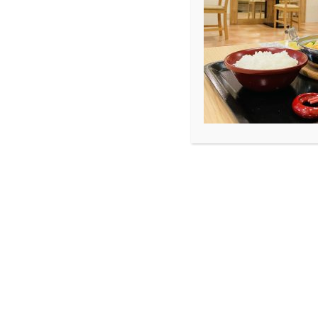
ARCHIVE
Blog
たぴねすに掲載されました✌🏻
たぴねすに掲載されました✌🏻
2017.04.13
Blog
先日、なんと！！旅行ガイドメディアのたぴねす
http://guide.travel.co.jp/article/25553/
たぴねすは観光や地域、文化に詳しい専門
接取材して掲載しているサイトです。また
に必要な情報を多く手に入れることが出来
紹介されているページにはデジタル掛け軸
ューについてなど事細かく掲載していただ