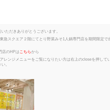
log
Menu
Gallery
Member introductions
Google
HPをご覧いただきありがとうございます。
東急スクエア２階にてとり野菜みそ1人鍋専門店を期間限定で
門店のHPは
こちら
から
レンジメニューをご覧になりたい方は右上のcloseを押していただき、
さい。