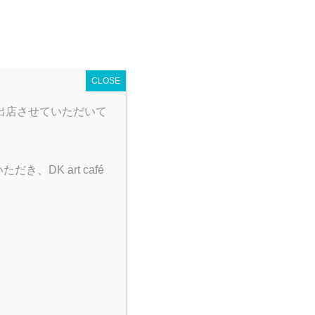
 map
営業時間
とり野菜みそカレー
CLOSE
出店させていただいて
DK art café