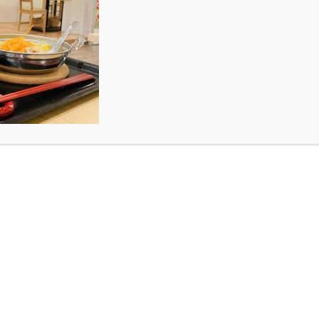
️
S
️
にDK art cafe が紹介されました！！
家が「旅行先としておススメしたい」スポットを直
ホテルやツアー、航空券などの検索も出来て、旅行
ます。
について、店内の雰囲気、店内で出されているメニ
きました！