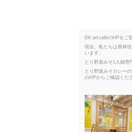
B
DK art caféの
現在、私たちは香林坊
います。
ARCHIVE
とり野菜みそ1人鍋専
とり野菜みそカレーのア
のHPからご確認くだ