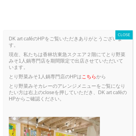
T
o
ARCHIVE
g
g
CLOSE
l
DK art caféのHPをご覧いただきありがとうございま
e
す。
n
a
現在、私たちは香林坊東急スクエア２階にてとり野菜
ARCHIVE
Blog
あと少し！！もう少し！！
v
みそ1人鍋専門店を期間限定で出店させていただいて
i
います。
g
あと少し！！もう少し！！
とり野菜みそ1人鍋専門店のHPは
こちら
から
a
t
とり野菜みそカレーのアレンジメニューをご覧になり
2017.09.20
Blog
i
たい方は右上のcloseを押していただき、DK art caféの
o
HPからご確認ください。
n
どうもプロモリーダー吉川です( ﾟДﾟ)
皆さんに大切なお知らせがあります！！！！
な・ん・と(@￣□￣@;)！！