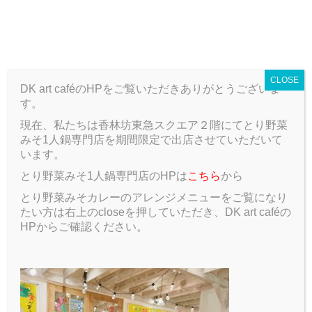
T
o
ARCHIVE
g
g
CLOSE
l
DK art caféのHPをご覧いただきありがとうございま
e
す。
n
a
現在、私たちは香林坊東急スクエア２階にてとり野菜
ARCHIVE
Blog
ぐるなびに公開されました(^O^)
v
みそ1人鍋専門店を期間限定で出店させていただいて
i
います。
g
ぐるなびに公開されました(^O^)
とり野菜みそ1人鍋専門店のHPは
こちら
から
a
t
とり野菜みそカレーのアレンジメニューをご覧になり
2016.08.7
Blog
i
たい方は右上のcloseを押していただき、DK art caféの
o
HPからご確認ください。
n
本日からぐるなびに掲載スタートしています。
ぐるなびはページの見せ方にこだわっているのでDK art
cafeとマッチすると思っています(^O^)