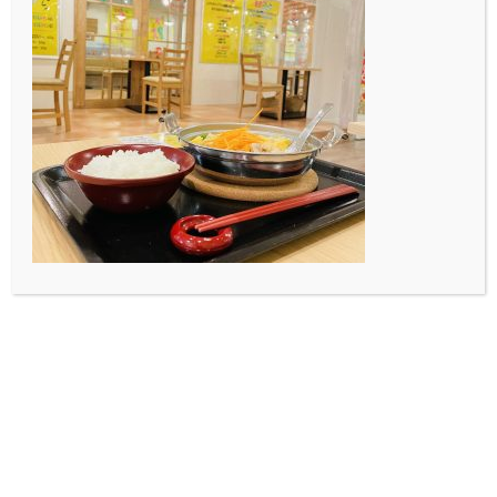
これからもどんどん内容を濃くしていくつもりです！
(^^)
ページはこちらです
↓
http://r.gnavi.co.jp/e8nu9w9h0000/
ご覧くださいm(_ _)m
投稿者プロフィール
小原陸
金沢工業大学の4年生です！