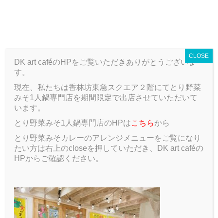
T
o
ARCHIVE
g
g
CLOSE
l
DK art caféのHPをご覧いただきありがとうございま
e
す。
n
a
現在、私たちは香林坊東急スクエア２階にてとり野菜
ARCHIVE
Blog
お盆休み!!!!!!!!!!!!!!!!!!
v
みそ1人鍋専門店を期間限定で出店させていただいて
i
います。
g
お盆休み!!!!!!!!!!!!!!!!!!
とり野菜みそ1人鍋専門店のHPは
こちら
から
a
t
とり野菜みそカレーのアレンジメニューをご覧になり
2017.08.16
Blog
i
たい方は右上のcloseを押していただき、DK art caféの
o
HPからご確認ください。
n
みなさんこんにちは石倉です。
今はお盆休みの方が多く、地元に帰ったり旅行に行って
いる人もいると思います☺️