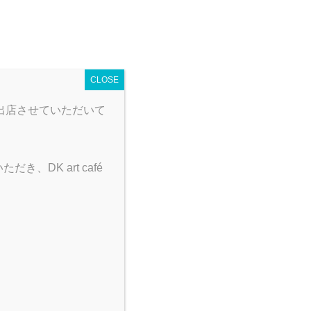
 map
営業時間
とり野菜みそカレー
CLOSE
出店させていただいて
DK art café