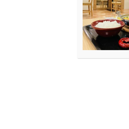
ARCHIVE
Blog
自身初のテレビ生放送でした
自身初のテレビ生放送でし
2016.09.6
Blog
こんばんは！プロジェクトディレクターの
本日、北陸朝日放送の「2時はどきどき5ch」にて
初めてのテレビ生放送に出演したので緊張も
DK art cafe’の魅力も十分に伝わってい
今週の日曜日までドリンク1杯目30%オフを
共演していただいたぶんぶんボウルのお二人