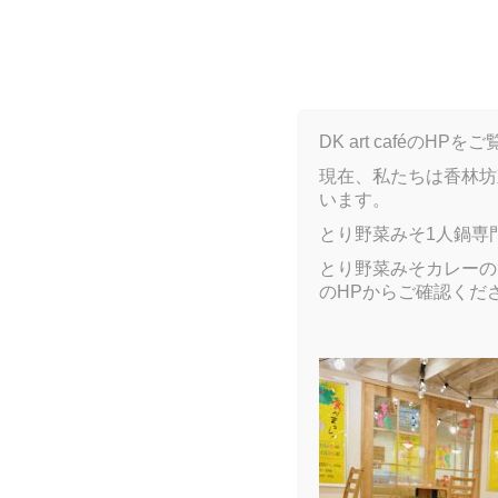
B
DK art caféの
現在、私たちは香林坊
います。
ARCHIVE
とり野菜みそ1人鍋専
とり野菜みそカレーのア
のHPからご確認くだ