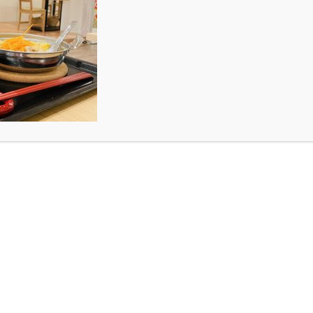
！
S
た！
小原陸です！
DK art cafe’を紹介していただきました(^^)
ありましたがとても楽しかったです(^-^)
たら嬉しいです！！！
やっているのでぜひ皆さん来てくださいm(_ _)m
もとても良い方でした(^O^)