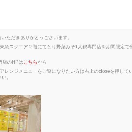
log
Menu
Gallery
Member introductions
Google
HPをご覧いただきありがとうございます。
東急スクエア２階にてとり野菜みそ1人鍋専門店を期間限定で
門店のHPは
こちら
から
レンジメニューをご覧になりたい方は右上のcloseを押していただき、
さい。