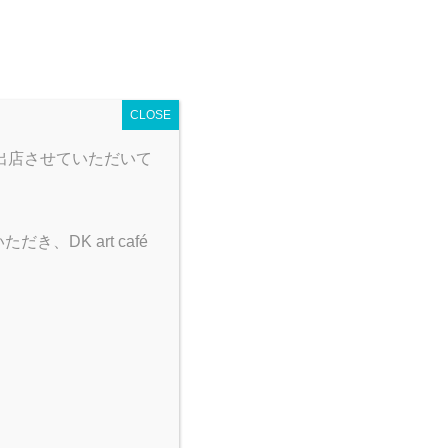
 map
営業時間
とり野菜みそカレー
CLOSE
出店させていただいて
DK art café