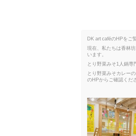
B
DK art caféの
現在、私たちは香林坊
います。
ARCHIVE
とり野菜みそ1人鍋専
とり野菜みそカレーのア
のHPからご確認くだ