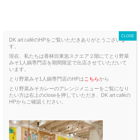
T
o
ARCHIVE
g
g
CLOSE
l
DK art caféのHPをご覧いただきありがとうございま
e
す。
n
a
現在、私たちは香林坊東急スクエア２階にてとり野菜
ARCHIVE
Blog
#ChristmasParty
v
みそ1人鍋専門店を期間限定で出店させていただいて
i
います。
g
#ChristmasParty
とり野菜みそ1人鍋専門店のHPは
こちら
から
a
t
とり野菜みそカレーのアレンジメニューをご覧になり
2018.11.22
Blog
i
たい方は右上のcloseを押していただき、DK art caféの
o
HPからご確認ください。
n
12月15日(土)17:00からDK art caféにて『Christmas
Party』を開催します！！
クリスマス仕様に装飾された店内、108によるDJ、ケー