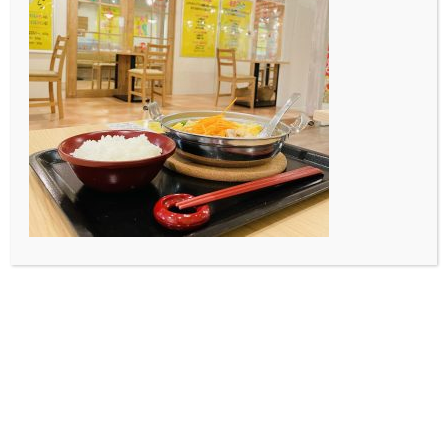
そこで！！dkartcafeの店内外のハロウィン装飾を実施し
ております！！
いつものdkartcafeとはひと味違った雰囲気をお楽しみい
ただけること間違いなし！！
もしかしたらお化けたちも来店してきちゃうかも！？
さて、そんなこんなで日々進化を遂げているdkartcafeは
火曜～日曜16：00から元気に営業しております！皆さ
んのご来店心よりお待ちしております！！