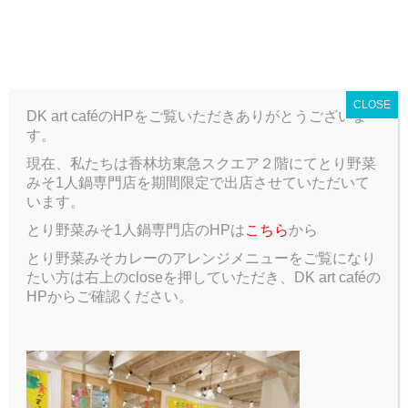
T
o
ARCHIVE
g
g
CLOSE
l
DK art caféのHPをご覧いただきありがとうございま
e
す。
n
a
現在、私たちは香林坊東急スクエア２階にてとり野菜
ARCHIVE
Blog
ハッピーハロウィーン！！
v
みそ1人鍋専門店を期間限定で出店させていただいて
i
います。
g
ハッピーハロウィーン！！
とり野菜みそ1人鍋専門店のHPは
こちら
から
a
t
とり野菜みそカレーのアレンジメニューをご覧になり
2017.10.24
Blog
i
たい方は右上のcloseを押していただき、DK art caféの
o
HPからご確認ください。
n
ハッピーハロウィーン！！
今年もお化けたちがはしゃぎだす季節がやってきまし
た！